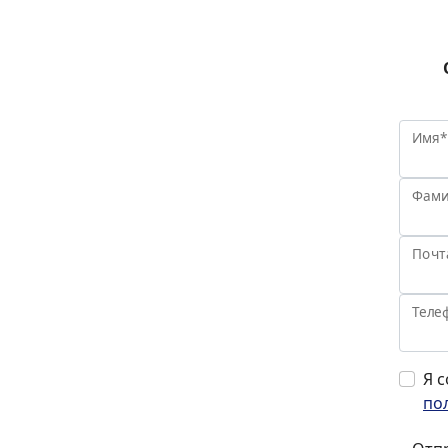
Имя*
Фами
Почт
Теле
Я 
по