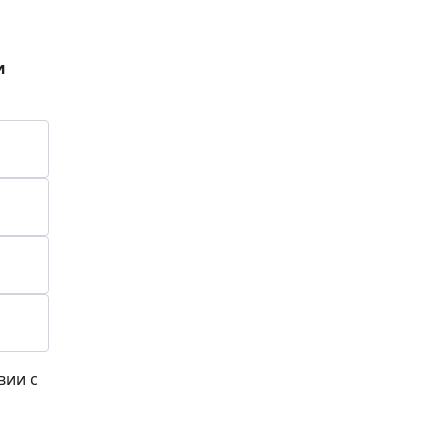
и
вии с