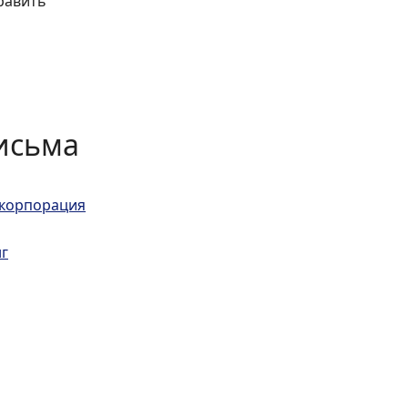
исьма