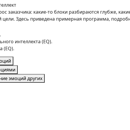
теллект
ос заказчика: какие-то блоки разбираются глубже, как
 цели. Здесь приведена примерная программа, подробн
.
ного интеллекта (EQ).
 (EQ).
моций
оциями
ание эмоций других