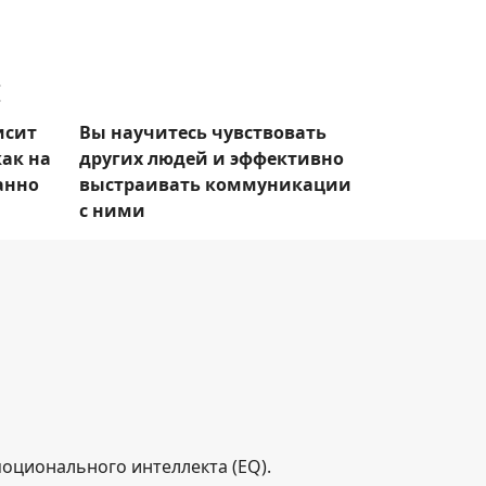
:
исит
Вы научитесь чувствовать
ак на
других людей и эффективно
анно
выстраивать коммуникации
с ними
эмоционального интеллекта (EQ).