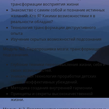
трансформации восприятия жизни
Знакомство с самим собой и познание истинных
желаний: Кто Я? Какими возможностями я в
реальности обладаю?
Технология трансформации деструктивного
опыта
Изучение скрытых возможностей подсознания
Модуль №2. Перепрошивка мозга: трансформация
подсознания.
Глубокие техники переосмысления жизни, себя и
своих возможностей.
Уникальная технология проработки детских
травм, неэффективных убеждений.
Методика создания внутренней гармонии.
Принципы и секреты высококачественной
жизни.