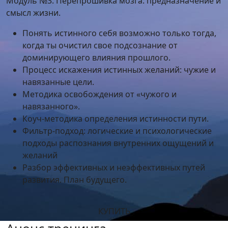
Модуль №3. Перепрошивка мозга: предназначение и
смысл жизни.
Понять истинного себя возможно только тогда,
когда ты очистил свое подсознание от
доминирующего влияния прошлого.
Процесс искажения истинных желаний: чужие и
навязанные цели.
Методика освобождения от «чужого и
навязанного».
Коуч-методика определения истинности пути.
Фильтр-подход: логические и психологические
подходы распознания внутренних ощущений и
желаний
Разбор эффективных и неэффективных путей
развития. План будущего.
КУПИТЬ