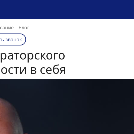
сание
Блог
ть звонок
ораторского
ости в себя