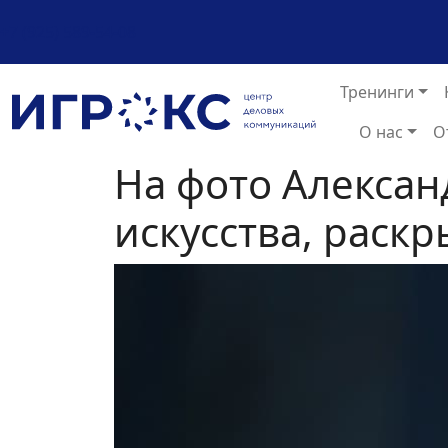
+7 (925) 589-54-08
Тренинги
О нас
О
На фото Алексан
искусства, раск