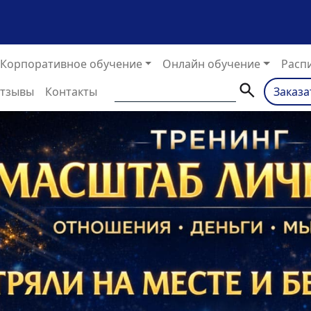
кущий)
Корпоративное обучение
Онлайн обучение
Расп
тзывы
Контакты
Заказа