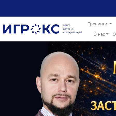
+7 (925) 589-54-08
(те
Тренинги
О нас
О