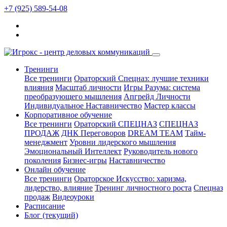
+7 (925) 589-54-08
Тренинги
Все тренинги
Ораторский Спецназ: лучшие техники
влияния
Масштаб личности
Игры Разума: система
преобразующего мышления
Апгрейд Личности
Индивидуальное Наставничество
Мастер классы
Корпоративное обучение
Все тренинги
Ораторский СПЕЦНАЗ
СПЕЦНАЗ
ПРОДАЖ
ДНК Переговоров
DREAM TEAM
Тайм-
менеджмент
Уровни лидерского мышления
Эмоциональный Интеллект
Руководитель нового
поколения
Бизнес-игры
Наставничество
Онлайн обучение
Все тренинги
Ораторское Искусство: харизма,
лидерство, влияние
Тренинг личностного роста
Спецназ
продаж
Видеоуроки
Расписание
Блог
(текущий)