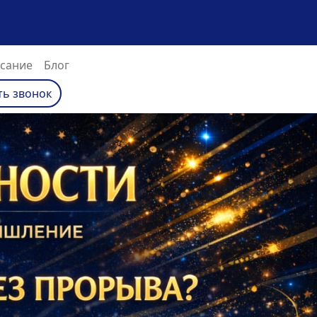
(текущий)
сание
Блог
ть звонок