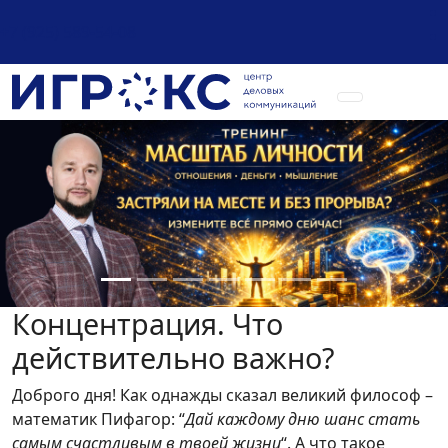
+7 (925) 589-54-08
Концентрация. Что
действительно важно?
Доброго дня! Как однажды сказал великий философ –
математик Пифагор: “
Дай каждому дню шанс стать
самым счастливым в твоей жизни
“. А что такое