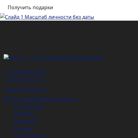
Подарочный
сертификат
+7 (925) 589-54-08
+7 (903) 516-67-12
igrox-pro@mail.ru
Место проведения тренингов
О компании
Тренеры
Вакансии
Отзывы
Фотогалерея