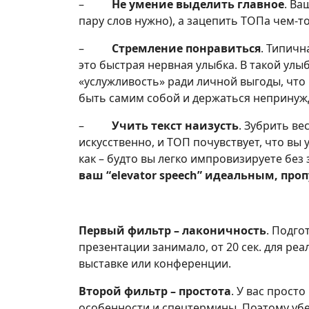
–
Не умение выделить главное
. Ва
пару слов нужно), а зацепить ТОПа чем-то
–
Стремление понравиться
. Типичн
это быстрая нервная улыбка. В такой улы
«услужливость» ради личной выгоды, что 
быть самим собой и держаться непринуж
–
Учить текст наизусть
. Зубрить ве
искусственно, и ТОП почувствует, что вы
как – будто вы легко импровизируете без з
ваш “elevator speech” идеальным, проп
Первый фильтр – лаконичность
. Подго
презентации занимало, от 20 сек. для реал
выставке или конференции.
Второй фильтр – простота
. У вас прост
особенности и спецтермины. Поэтому убе