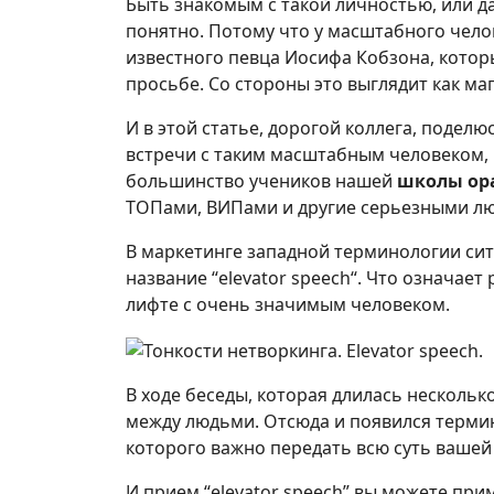
Быть знакомым с такой личностью, или да
понятно. Потому что у масштабного чело
известного певца Иосифа Кобзона, кото
просьбе. Со стороны это выглядит как маг
И в этой статье, дорогой коллега, подел
встречи с таким масштабным человеком,
большинство учеников нашей
школы ор
ТОПами, ВИПами и другие серьезными л
В маркетинге западной терминологии си
название “elevator speech“. Что означает 
лифте с очень значимым человеком.
В ходе беседы, которая длилась несколько
между людьми. Отсюда и появился термин “
которого важно передать всю суть вашей
И прием “elevator speech” вы можете прим