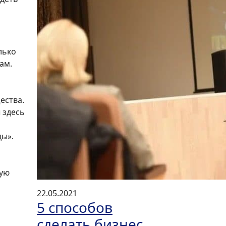
лько
ам.
ества.
 здесь
ды».
кую
22.05.2021
5 способов
сделать бизнес