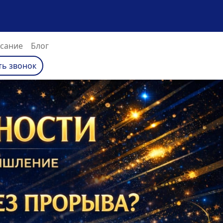
(текущий)
сание
Блог
ть звонок