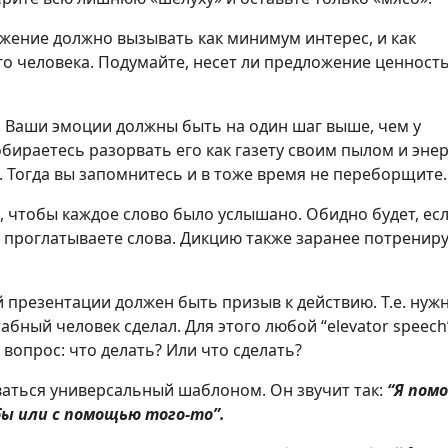
ожение должно вызывать как минимум интерес, и как
о человека. Подумайте, несет ли предложение ценность
. Ваши эмоции должны быть на один шаг выше, чем у
обираетесь разорвать его как газету своим пылом и энер
. Тогда вы запомнитесь и в тоже время не переборщите.
о, чтобы каждое слово было услышано. Обидно будет, ес
ы проглатываете слова. Дикцию также заранее потрениру
й презентации должен быть призыв к действию. Т.е. нуж
абный человек сделал. Для этого любой “elevator speech
вопрос: что делать? Или что сделать?
аться универсальный шаблоном. Он звучит так:
“Я пом
ы или с помощью того-то”.