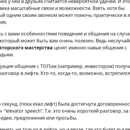
же у ней в друзьях считается невероятной удачей. И это
века масштабные связи и возможности. Взять хотя бы
рый одним своим звонком может помочь практически в 
ия.
юсь с вами особенностями поведения и общения на случ
 который может быть вам очень полезен. Ведь неслуча
аторского мастерства
ценят именно навык общения с
юдьми.
туация общения с ТОПом (например, инвестором) получ
разговор в лифте. Кто-то, когда-то, возможно, встретился
 секунд, (пока ехал лифт) была достигнута договоренно
elevator speech“. Т.е. это очень короткий разговор, за
 идеи, предложения или просьбы.
енять не только в лифте, но и везде, где это будет выгл