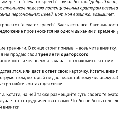
мере, то “elevator speech” звучал бы так: “
Добрый день, 
их тренингов помогаю потенциальным ораторам развив
ния персональных целей. Вот моя визитка, возьмите”.
ов этот “elevator speech”. Здесь есть все. Лаконичност
 предложение произносится на одном дыхании и времени
е тренинги. В конце стоит призыв – возьмите визитку.
 я не продаю свои
тренинги ораторского
апомниться человеку, а задача – познакомиться с ним.
дставится, или даст в ответ свою карточку. Кстати, визит
струментом, который не даст масштабному человеку за
стро найти контакт для связи.
. Кстати, на ней также размещайте суть своего “elevat
олучает от сотрудничества с вами. Чтобы не быть голос
 визитки: