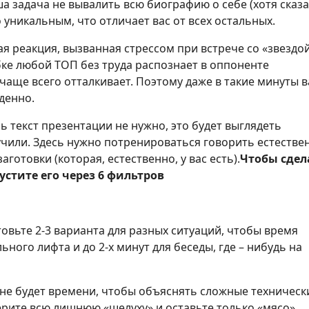
ша задача не вывалить всю биографию о себе (хотя сказ
 уникальным, что отличает вас от всех остальных.
ая реакция, вызванная стрессом при встрече со «звездой
бке любой ТОП без труда распознает в оппоненте
чаще всего отталкивает. Поэтому даже в такие минуты 
денно.
сь текст презентации не нужно, это будет выглядеть
 учили. Здесь нужно потренироваться говорить естестве
аготовки (которая, естественно, у вас есть).
Чтобы сдел
устите его через 6 фильтров
товьте 2-3 варианта для разных ситуаций, чтобы время
ьного лифта и до 2-х минут для беседы, где – нибудь на
о не будет времени, чтобы объяснять сложные техническ
рите всю лишнюю «шелуху» и оставьте только «мясо».