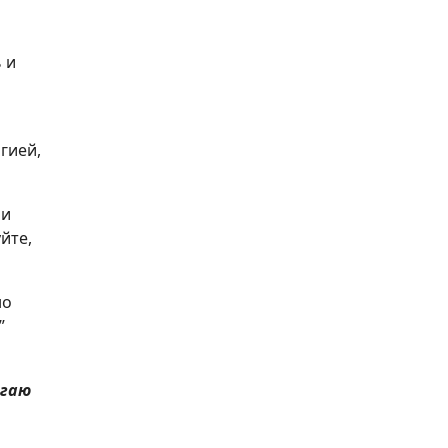
 и
гией,
ли
йте,
но
”
огаю