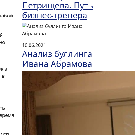
Петрищева. Путь
бизнес-тренера
любой
ай
йно
10.06.2021
Анализ буллинга
Ивана Абрамова
ила
 в
сть
 время
ядеть