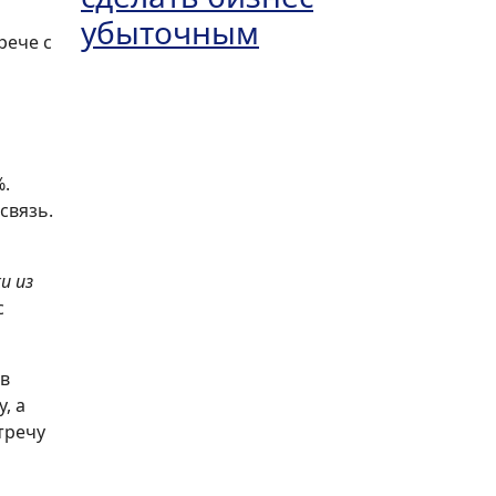
убыточным
рече с
%.
связь.
и из
с
 в
, а
тречу