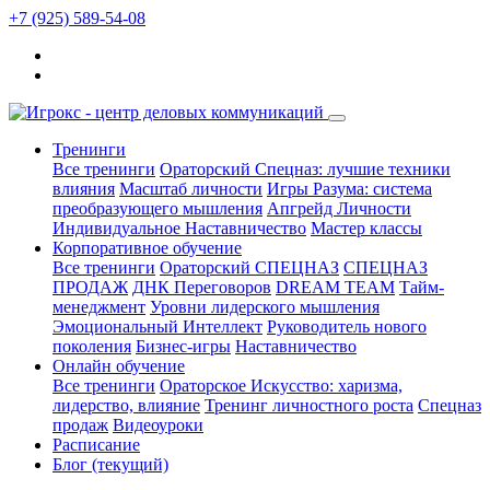
+7 (925) 589-54-08
Тренинги
Все тренинги
Ораторский Спецназ: лучшие техники
влияния
Масштаб личности
Игры Разума: система
преобразующего мышления
Апгрейд Личности
Индивидуальное Наставничество
Мастер классы
Корпоративное обучение
Все тренинги
Ораторский СПЕЦНАЗ
СПЕЦНАЗ
ПРОДАЖ
ДНК Переговоров
DREAM TEAM
Тайм-
менеджмент
Уровни лидерского мышления
Эмоциональный Интеллект
Руководитель нового
поколения
Бизнес-игры
Наставничество
Онлайн обучение
Все тренинги
Ораторское Искусство: харизма,
лидерство, влияние
Тренинг личностного роста
Спецназ
продаж
Видеоуроки
Расписание
Блог
(текущий)