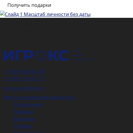
Подарочный
сертификат
+7 (925) 589-54-08
+7 (903) 516-67-12
igrox-pro@mail.ru
Место проведения тренингов
О компании
Тренеры
Вакансии
Отзывы