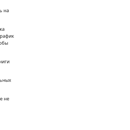
ь на
ка
график
тобы
ниги
льных
е не