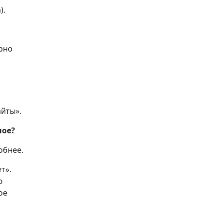
).
рно
айты».
ное?
обнее.
т».
ю
ое