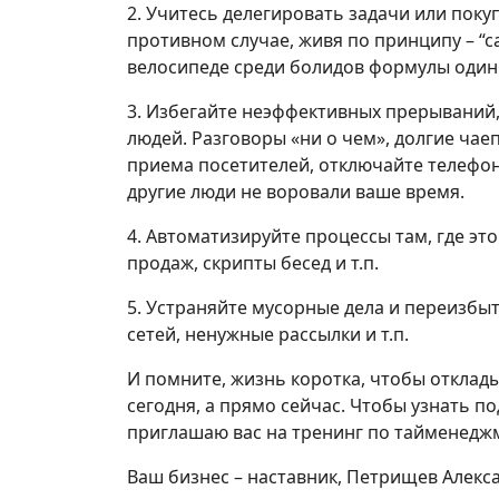
2. Учитесь делегировать задачи или покуп
противном случае, живя по принципу – “с
велосипеде среди болидов формулы один
3. Избегайте неэффективных прерываний, 
людей. Разговоры «ни о чем», долгие чае
приема посетителей, отключайте телефон,
другие люди не воровали ваше время.
4. Автоматизируйте процессы там, где эт
продаж, скрипты бесед и т.п.
5. Устраняйте мусорные дела и переизб
сетей, ненужные рассылки и т.п.
И помните, жизнь коротка, чтобы отклады
сегодня, а прямо сейчас. Чтобы узнать п
приглашаю вас на тренинг по тайменеджм
Ваш бизнес – наставник, Петрищев Алекс