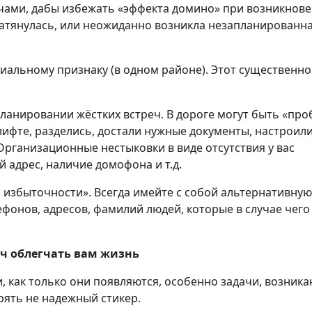
ечами, дабы избежать «эффекта домино» при возникнов
затянулась, или неожиданно возникла незапланированн
риальному признаку (в одном районе). Этот существенно
ланировании жёстких встреч. В дороге могут быть «про
лифте, разделись, достали нужные документы, настроил
 Организационные нестыковки в виде отсутствия у вас
й адрес, наличие домофона и т.д.
избыточности». Всегда имейте с собой альтернативную
онов, адресов, фамилий людей, которые в случае чего
ч облегчать вам жизнь
и, как только они появляются, особенно задачи, возни
ерять не надежный стикер.