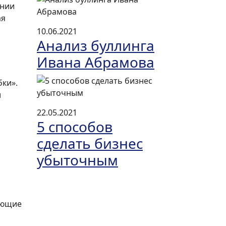
ении
ая
10.06.2021
Анализ буллинга
Ивана Абрамова
бки».
и
22.05.2021
5 способов
сделать бизнес
убыточным
кающие