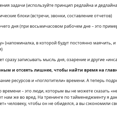
ения задачи (используйте принцип редлайна и дедлайна
ические блоки (встречи, звонки, составление отчетов)
очего дня (при восьмичасовом рабочем дне – это приме
ку» (напоминалка, в которой будут постоянно маячить, и
и)
дет сразу записывать мысль дня, озарение и другие «инс
ным и отсеять лишнее, чтобы найти время на глав
ние ресурсов и «поглотители» времени. А теперь подр
о времени – это люди, которым вы не можете сказать «не
 нам же во вред. На тренинге по тайменеджменту я да
ет» человеку, чтобы он не обиделся, а вы сэкономили св