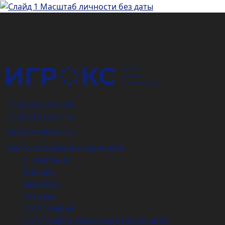
Подарочный
сертификат
+7 (925) 589-54-08
+7 (903) 516-67-12
igrox-pro@mail.ru
Место проведения тренингов
О компании
Тренеры
Вакансии
Отзывы
Фотогалерея
Фотографии Александра Петрищева