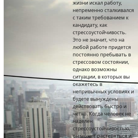
жизни искал работу,
непременно сталкивался
с таким требованием к
кандидату, как
стрессоустойчивость.
Это не значит, что на
любой работе придется
постоянно пребывать в
стрессовом состоянии,
однако возможны
ситуации, в которых вы
окажетесь в
непривычных условиях и
будете вынуждены
действовать быстро и
четко. Когда человек не
наделен
стрессоустойчивостью,
он может растеряться и