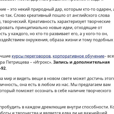
 – это некий природный дар, которым кто-то одарен, а
ьно так. Слово креативный пошло от английского слова
й, творческий. Креативность характеризует творческие
ировать принципиально новые идеи, отходящие от
ть у каждого, но кто-то развивает его, а у кого-то он,
воздействием окружения, образа жизни и тому подобных
лучшие
курсы переговоров
,
корпоративное обучение
– все
дра Петрищева – «Игрокс».
Запись и дополнительная
-92
.
на мир и видеть вещи в новом свете может достичь этог
ичность, она есть в любом из нас. Мы предлагаем вам
который поможет осознать в себе наличие творческого
 пробудить в каждом дремлющие внутри способности. К
оты и творчества и является едва ли не важнейшей