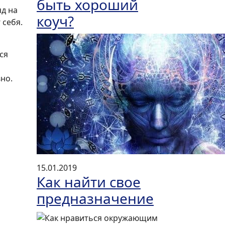
быть хороший
яд на
коуч?
 себя.
ся
но.
15.01.2019
Как найти свое
предназначение