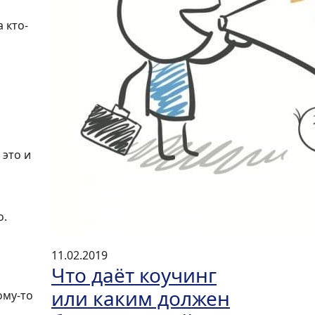
 кто-
 это и
о.
11.02.2019
Что даёт коучинг
или каким должен
ому-то