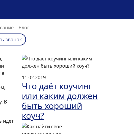
сание
Блог
ть звонок
,
ни
ые
11.02.2019
Что даёт коучинг
ем,
или каким должен
. В
быть хороший
коуч?
ь идет