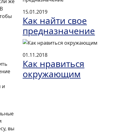
сли же
 В
15.01.2019
чтобы
Как найти свое
предназначение
01.11.2018
Как нравиться
ить
ение
окружающим
 и
льные
и
су, вы