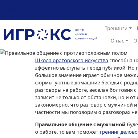
+7 (925) 589-54-08
Тренинги
О нас
О
Школа ораторского искусства
способна на
эффектно выступать перед публикой. Но
большое значение играет обычное межл
формы: уютные домашние беседы с родны
разговоры на работе, веселая болтовня с 
зависит не только от обстановки, но и от
закономерно, что разговор с мужчиной и
частности мы поговорим о разговорах не
Правильное общение с мужчиной
буде
о работе, то вам поможет
тренинг делов