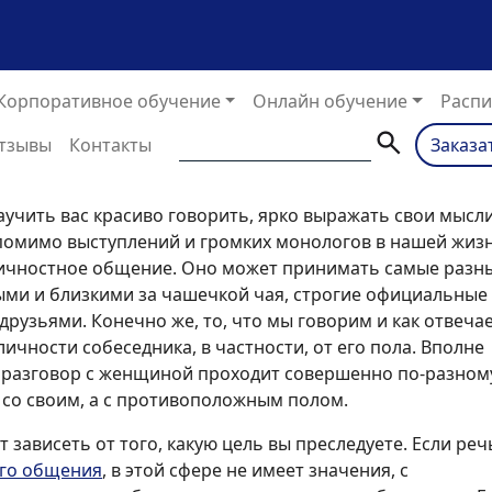
Корпоративное обучение
Онлайн обучение
Распи
тзывы
Контакты
Заказа
учить вас красиво говорить, ярко выражать свои мысли
 помимо выступлений и громких монологов в нашей жиз
ичностное общение. Оно может принимать самые разн
ми и близкими за чашечкой чая, строгие официальные
друзьями. Конечно же, то, что мы говорим и как отвеча
 личности собеседника, в частности, от его пола. Вполне
 разговор с женщиной проходит совершенно по-разному
 со своим, а с противоположным полом.
т зависеть от того, какую цель вы преследуете. Если реч
ого общения
, в этой сфере не имеет значения, с