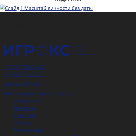
Подарочный
сертификат
+7 (925) 589-54-08
+7 (903) 516-67-12
igrox-pro@mail.ru
Место проведения тренингов
О компании
Тренеры
Вакансии
Отзывы
Фотогалерея